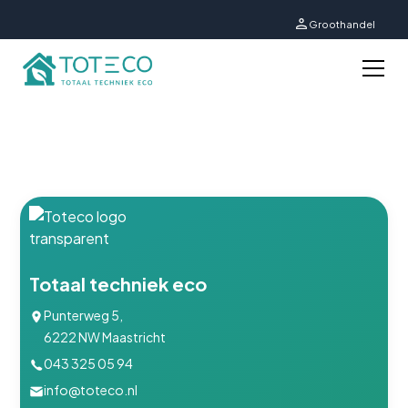
Groothandel
Vragen?
Neem contact op
Totaal techniek eco
Punterweg 5,
6222 NW Maastricht
043 325 05 94
info@toteco.nl