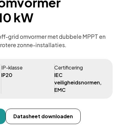
 omvormer
 10 kW
off-grid omvormer met dubbele MPPT en
otere zonne-installaties.
IP-klasse
Certificering
IP20
IEC
veiligheidsnormen,
EMC
Datasheet downloaden