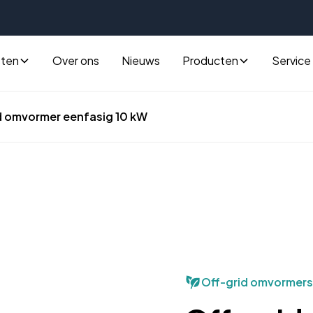
sten
Over ons
Nieuws
Producten
Service
d omvormer eenfasig 10 kW
Off-grid omvormers