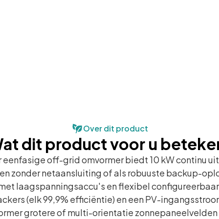
Over dit product
at dit product voor u beteke
 eenfasige off-grid omvormer biedt 10 kW continu u
en zonder netaansluiting of als robuuste backup-op
met laagspanningsaccu's en flexibel configureerbaar
kers (elk 99,9% efficiëntie) en een PV-ingangsstro
rmer grotere of multi-orientatie zonnepaneelvelden