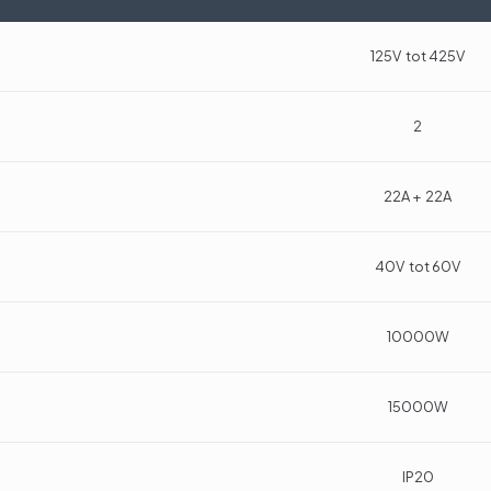
125V tot 425V
2
22A + 22A
40V tot 60V
10000W
15000W
IP20