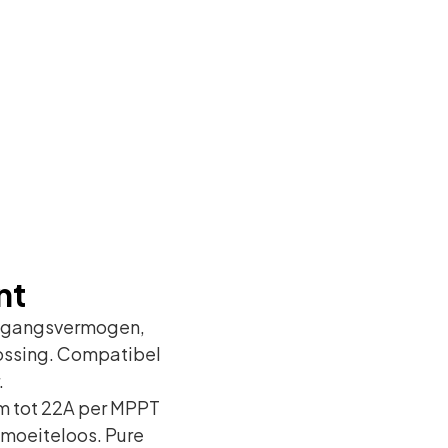
nt
itgangsvermogen,
lossing. Compatibel
.
om tot 22A per MPPT
 moeiteloos. Pure