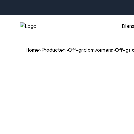
Dien
Home
>
Producten
>
Off-grid omvormers
>
Off-gri